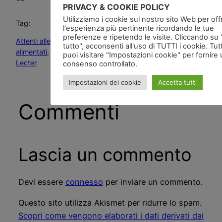
PRIVACY & COOKIE POLICY
Utilizziamo i cookie sul nostro sito Web per offri
Tag:
l'esperienza più pertinente ricordando le tue
preferenze e ripetendo le visite. Cliccando su
Attenti alle carenze!
, 
Calabrese nutrizionista
, 
consigli
tutto", acconsenti all'uso di TUTTI i cookie. Tut
alimentati
, 
Dott. Calabrese nutrizionista
, 
Dottor Hannibal
puoi visitare "Impostazioni cookie" per fornire
Lecter
consenso controllato.
Impostazioni dei cookie
Accetta tutti
Commenti
Lascia un commento
Devi essere
connesso
per inviare un commento.
Questo sito utilizza Akismet per ridurre lo spam.
Scopri come vengono elaborati i dati derivati dai