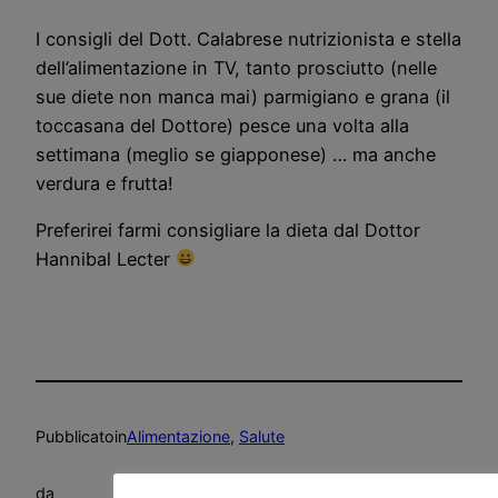
I consigli del Dott. Calabrese nutrizionista e stella
dell’alimentazione in TV, tanto prosciutto (nelle
sue diete non manca mai) parmigiano e grana (il
toccasana del Dottore) pesce una volta alla
settimana (meglio se giapponese) … ma anche
verdura e frutta!
Preferirei farmi consigliare la dieta dal Dottor
Hannibal Lecter
Pubblicato
in
Alimentazione
, 
Salute
da