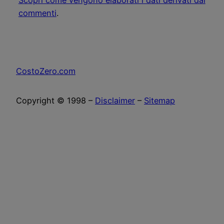
Scopri come vengono elaborati i dati derivati dai
commenti
.
CostoZero.com
Copyright © 1998 –
Disclaimer
–
Sitemap