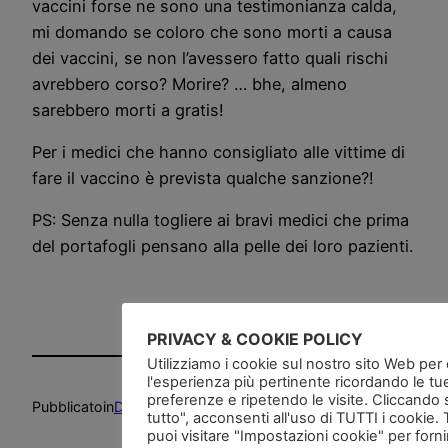
vaccini forse ne sono una testimonianza calda,
mi domando se coloro che sono morti a causa
dei vaccini, se non l’avessero fatto quali rischi
avrebbero corso? Morire? … bhe, almeno
sarebbero morti a gratis!
Per i medici che hanno consigliato alle vittime di
fare il vaccino è prevista qualche sanzione?!
PS: Senza nulla togliere ai bravi medici che prima
del portafogli pensano alla pelle dei loro pazienti.
PRIVACY & COOKIE POLICY
Utilizziamo i cookie sul nostro sito Web per of
l'esperienza più pertinente ricordando le tu
preferenze e ripetendo le visite. Cliccando 
Pubblicato
in
Deliri
, 
Etica
, 
News and go
tutto", acconsenti all'uso di TUTTI i cookie. 
puoi visitare "Impostazioni cookie" per forn