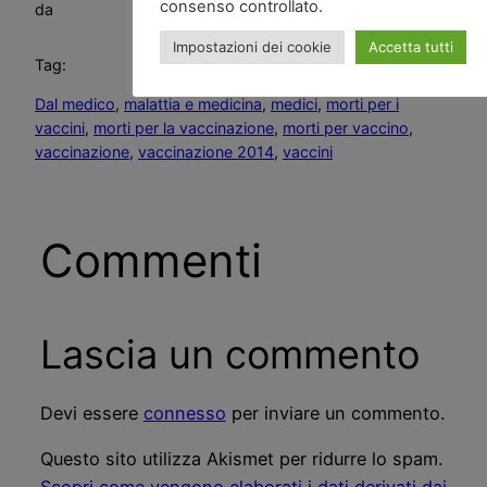
consenso controllato.
da
Impostazioni dei cookie
Accetta tutti
Tag:
Dal medico
, 
malattia e medicina
, 
medici
, 
morti per i
vaccini
, 
morti per la vaccinazione
, 
morti per vaccino
, 
vaccinazione
, 
vaccinazione 2014
, 
vaccini
Commenti
Lascia un commento
Devi essere
connesso
per inviare un commento.
Questo sito utilizza Akismet per ridurre lo spam.