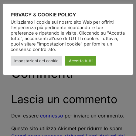
Pubblicato
in
PRIVACY & COOKIE POLICY
Utilizziamo i cookie sul nostro sito Web per offrirti
da
l'esperienza più pertinente ricordando le tue
preferenze e ripetendo le visite. Cliccando su "Accetta
Tag:
tutto", acconsenti all'uso di TUTTI i cookie. Tuttavia,
puoi visitare "Impostazioni cookie" per fornire un
consenso controllato.
Impostazioni dei cookie
Accetta tutti
Commenti
Lascia un commento
Devi essere
connesso
per inviare un commento.
Questo sito utilizza Akismet per ridurre lo spam.