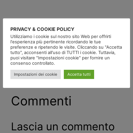
PRIVACY & COOKIE POLICY
Utilizziamo i cookie sul nostro sito Web per offrirti
Pubblicato
in
l'esperienza più pertinente ricordando le tue
preferenze e ripetendo le visite. Cliccando su "Accetta
da
tutto", acconsenti all'uso di TUTTI i cookie. Tuttavia,
puoi visitare "Impostazioni cookie" per fornire un
consenso controllato.
Tag:
Impostazioni dei cookie
Accetta tutti
Commenti
Lascia un commento