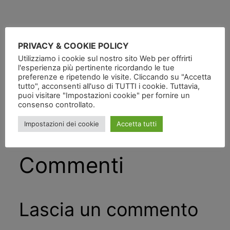
PRIVACY & COOKIE POLICY
Pubblicato
in
Utilizziamo i cookie sul nostro sito Web per offrirti
l'esperienza più pertinente ricordando le tue
preferenze e ripetendo le visite. Cliccando su "Accetta
da
tutto", acconsenti all'uso di TUTTI i cookie. Tuttavia,
puoi visitare "Impostazioni cookie" per fornire un
consenso controllato.
Tag:
Impostazioni dei cookie
Accetta tutti
Commenti
Lascia un commento