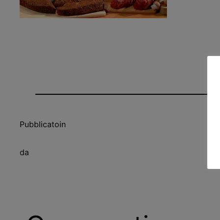
Pubblicato
in
da