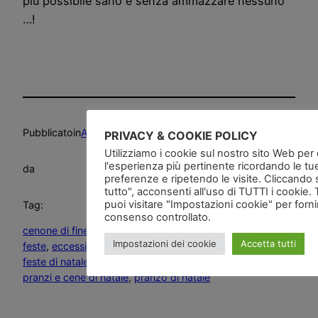
più possibile sano e senza ammazzare nessuno
…!
Pubblicato
in
Alimentazione
, 
News and go
, 
Salute
PRIVACY & COOKIE POLICY
Utilizziamo i cookie sul nostro sito Web per of
l'esperienza più pertinente ricordando le tu
da
preferenze e ripetendo le visite. Cliccando 
tutto", acconsenti all'uso di TUTTI i cookie. 
puoi visitare "Impostazioni cookie" per forn
Tag:
consenso controllato.
cenone di fine anno
, 
Come recuperare la forma dopo le
Impostazioni dei cookie
Accetta tutti
feste
, 
eccessi alimentari
, 
eccessi alimentari delle feste
, 
feste di natale
, 
ingrassare durante le feste di natale
, 
pranzi e cene di natale
, 
pranzo di natale