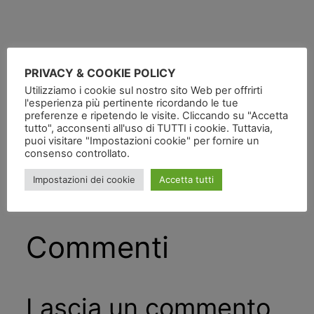
PRIVACY & COOKIE POLICY
Utilizziamo i cookie sul nostro sito Web per offrirti
Pubblicato
in
l'esperienza più pertinente ricordando le tue
preferenze e ripetendo le visite. Cliccando su "Accetta
tutto", acconsenti all'uso di TUTTI i cookie. Tuttavia,
da
puoi visitare "Impostazioni cookie" per fornire un
consenso controllato.
Tag:
Impostazioni dei cookie
Accetta tutti
Commenti
Lascia un commento