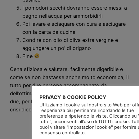
I pomodori secchi dovranno essere messi a
bagno nell’acqua per ammorbidirli
Poi lavare e sciaquare con cura e asciugare
con la carta da cucina
Condire con olio di oliva extra vergine e
aggiungere un po’ di origano
Fine
Cena sfiziosa e salutare, facilmente digeribile e
come se non bastasse anche molto economica, il
tutto per due persone accompagnato da
dell’ottima acqua di rubinetto con un limone in
PRIVACY & COOKIE POLICY
due, per la statosferica cifra di 4/5 Euro … ce la
Utilizziamo i cookie sul nostro sito Web per offri
crisi dicono …
l'esperienza più pertinente ricordando le tue
preferenze e ripetendo le visite. Cliccando su
tutto", acconsenti all'uso di TUTTI i cookie. Tut
puoi visitare "Impostazioni cookie" per fornire
consenso controllato.