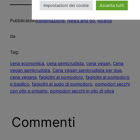
Impostazioni dei cookie
Accetta tutti
Pubblicato
in
Alimentazione
, 
News and go
, 
Ricette
da
Tag:
cena economica
, 
cena semicrudista
, 
cena vegan
, 
Cena
vegan semicrudista
, 
Cena vegan semicrudista per due
, 
cena vegana
, 
fagiolini al pomodoro
, 
fagiolini al pomodoro
e basilico
, 
fagiolini al sugo di pomodoro
, 
pomodori secchi
con olio e origano
, 
pomodori secchi in olio di oliva
Commenti