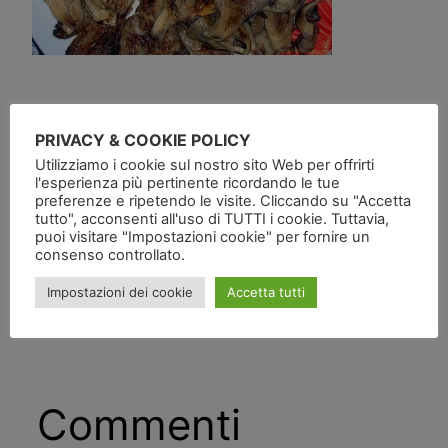
PRIVACY & COOKIE POLICY
Utilizziamo i cookie sul nostro sito Web per offrirti
l'esperienza più pertinente ricordando le tue
preferenze e ripetendo le visite. Cliccando su "Accetta
Pubblicato
in
tutto", acconsenti all'uso di TUTTI i cookie. Tuttavia,
puoi visitare "Impostazioni cookie" per fornire un
consenso controllato.
da
Impostazioni dei cookie
Accetta tutti
Tag:
Commenti