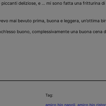
 piccanti deliziose, e … mi sono fatta una fritturina d
evo mai bevuto prima, buona e leggera, un’ottima bir
 anch’esso buono, complessivamente una buona cena d
Tag:
amico bio napoli
, 
amico bio risto