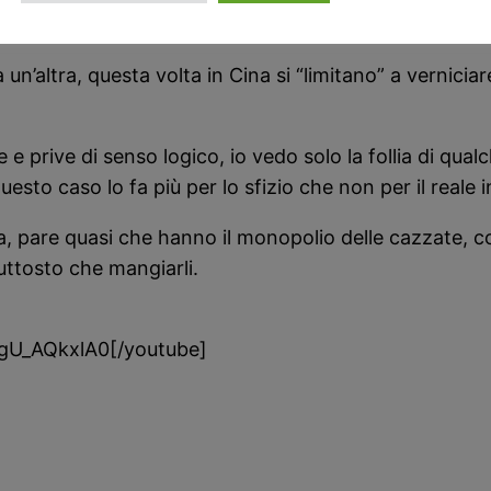
?
 un’altra, questa volta in Cina si “limitano” a vernicia
 prive di senso logico, io vedo solo la follia di qua
esto caso lo fa più per lo sfizio che non per il reale i
a, pare quasi che hanno il monopolio delle cazzate, 
uttosto che mangiarli.
gU_AQkxlA0[/youtube]