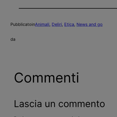
Pubblicato
in
Animali
, 
Deliri
, 
Etica
, 
News and go
da
Commenti
Lascia un commento