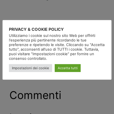
PRIVACY & COOKIE POLICY
Utilizziamo i cookie sul nostro sito Web per offrirti
l'esperienza più pertinente ricordando le tue
Pubblicato
in
preferenze e ripetendo le visite. Cliccando su "Accetta
tutto", acconsenti all'uso di TUTTI i cookie. Tuttavia,
da
puoi visitare "Impostazioni cookie" per fornire un
consenso controllato.
Tag:
Impostazioni dei cookie
Accetta tutti
Commenti