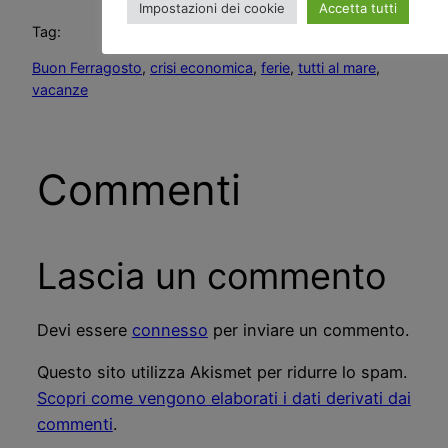
Impostazioni dei cookie
Accetta tutti
Tag:
Buon Ferragosto
, 
crisi economica
, 
ferie
, 
tutti al mare
, 
vacanze
Commenti
Lascia un commento
Devi essere
connesso
per inviare un commento.
Questo sito utilizza Akismet per ridurre lo spam.
Scopri come vengono elaborati i dati derivati dai
commenti
.