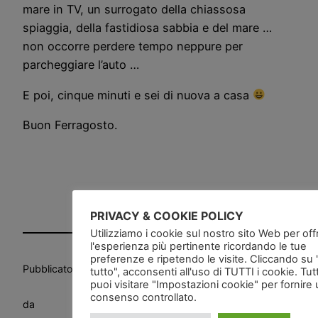
mare in TV, un surrogato della chiassosa
spiaggia, della fastidiosa sabbia e del mare …
non occorre perdere tempo neppure per
parcheggiare l’auto …
E poi, cinque minuti e sei di nuova a casa
Buon Ferragosto.
PRIVACY & COOKIE POLICY
Utilizziamo i cookie sul nostro sito Web per offri
l'esperienza più pertinente ricordando le tue
preferenze e ripetendo le visite. Cliccando su
Pubblicato
in
News and go
tutto", acconsenti all'uso di TUTTI i cookie. Tut
puoi visitare "Impostazioni cookie" per fornire
consenso controllato.
da