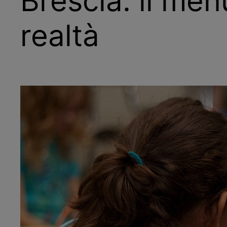
Brescia: il me
realtà