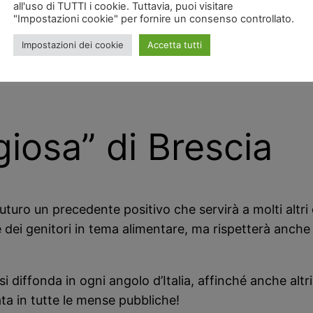
all'uso di TUTTI i cookie. Tuttavia, puoi visitare
 fatti di cronaca politica e sociale.
"Impostazioni cookie" per fornire un consenso controllato.
Impostazioni dei cookie
Accetta tutti
ndo, lo farà velocemente e radicalmente, non ci sono
 futuro, renderlo più facile e semplice infondendo i val
giosa” di Brescia
uturo un precedente positivo che servirà a molti altr
 dei genitori in tema alimentare, ma rispetterà anche 
 diffonda in ogni angolo d’Italia, affinché anche altri 
ta in tutte le mense pubbliche!