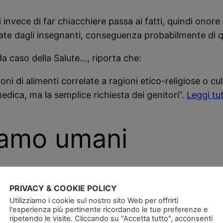
 invece di far chiacchiere passa ai fatti, quindi onore a
nzate dagli insegnanti, conseguenza probabilmente di qu
da caso della Salute…, riporta che:
 di alimenti correlate a ragioni etico-religiose o cult
edica, ma la semplice richiesta dei genitori”.
Leggi tu
siamo umani
ni di domani, che non dovranno scegliere da adulti di
PRIVACY & COOKIE POLICY
ato nessuno!
Utilizziamo i cookie sul nostro sito Web per offrirti
l'esperienza più pertinente ricordando le tue preferenze e
ripetendo le visite. Cliccando su "Accetta tutto", acconsenti
ione più sana e fisicamente più forte, con le idee p