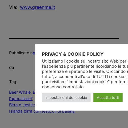
Via:
www.greenme.it
Pubblicato
in
Alimentazione
, 
Deliri
, 
Etica
, 
News and go
PRIVACY & COOKIE POLICY
Utilizziamo i cookie sul nostro sito Web per of
l'esperienza più pertinente ricordando le tu
da
preferenze e ripetendo le visite. Cliccando 
tutto", acconsenti all'uso di TUTTI i cookie. 
puoi visitare "Impostazioni cookie" per forn
Tag:
consenso controllato.
Beer Whale
, 
Birra con testicoli di balena … a quando
Impostazioni dei cookie
Accetta tutti
l’apocalisse?
, 
birra di balena
, 
Birra di testicoli di balena
, 
Birra di testicoli di balena … a quando l’apocalisse?
, 
Islanda birra con testicoli di balena