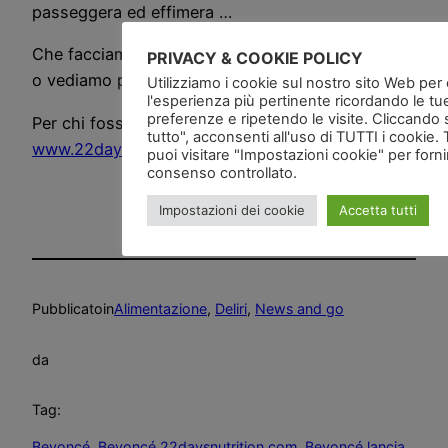
passeggera ed effimera …
Che facciamo ci incazziamo adesso con Beyoncé
PRIVACY & COOKIE POLICY
o vediamo prima i risultati?
Utilizziamo i cookie sul nostro sito Web per of
l'esperienza più pertinente ricordando le tu
preferenze e ripetendo le visite. Cliccando 
Per chi fosse interessato il link:
tutto", acconsenti all'uso di TUTTI i cookie. 
www.22daysnutrition.com
puoi visitare "Impostazioni cookie" per forn
consenso controllato.
Impostazioni dei cookie
Accetta tutti
Pubblicato
in
Alimentazione
, 
Deliri
, 
News and go
da
Tag:
Beyoncé
, 
Beyoncé 22daysnutrition.com
, 
Beyoncé lancia