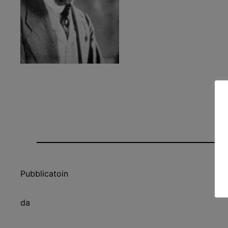
Pubblicato
in
da