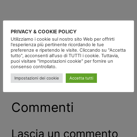
PRIVACY & COOKIE POLICY
Utilizziamo i cookie sul nostro sito Web per offrirti
Pubblicato
in
l'esperienza più pertinente ricordando le tue
preferenze e ripetendo le visite. Cliccando su "Accetta
tutto", acconsenti all'uso di TUTTI i cookie. Tuttavia,
da
puoi visitare "Impostazioni cookie" per fornire un
consenso controllato.
Tag:
Impostazioni dei cookie
Accetta tutti
Commenti
Lascia un commento