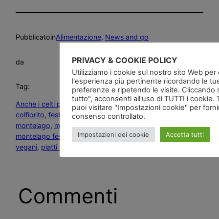
Pubblicato
in
Alimentazione
, 
News and go
PRIVACY & COOKIE POLICY
da
Utilizziamo i cookie sul nostro sito Web per of
l'esperienza più pertinente ricordando le tu
Tag:
preferenze e ripetendo le visite. Cliccando 
tutto", acconsenti all'uso di TUTTI i cookie. 
Anche i celti pensano ai vegani
, 
festival celtico
puoi visitare "Impostazioni cookie" per forn
colfiorito
, 
festival celtico marche
, 
marche festival celtico
, 
consenso controllato.
montelago
, 
montelago celtic festival
, 
Montelago Festival
, 
Impostazioni dei cookie
Accetta tutti
montelago festival celtico per vegan
, 
montelago per i
vegani
, 
piatti vegan al montelago festival celtico
Commenti