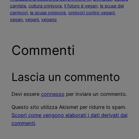
carnista
, 
cultura onnivora
, 
il futuro è vegan
, 
le scuse dei
carnivori
, 
le scuse onnivore
, 
onnivori contro vegani
, 
vegan
, 
vegani
, 
vegano
Commenti
Lascia un commento
Devi essere
connesso
per inviare un commento.
Questo sito utilizza Akismet per ridurre lo spam.
Scopri come vengono elaborati i dati derivati dai
commenti
.