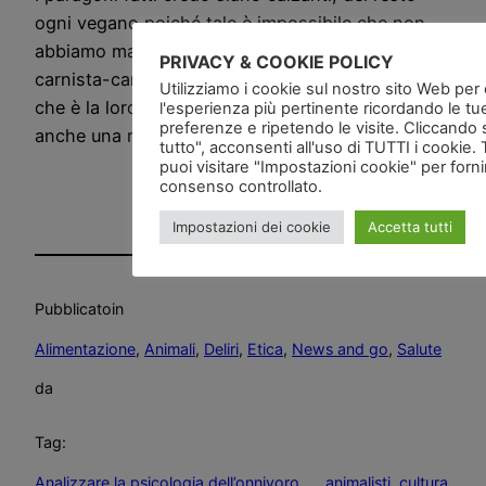
ogni vegano poiché tale è impossibile che non
abbiamo mai avuto di che discutere con qualche
PRIVACY & COOKIE POLICY
carnista-carnivoro-onnivoro … oggi sappiamo
Utilizziamo i cookie sul nostro sito Web per of
che è la loro natura e magari ce ne possiamo fare
l'esperienza più pertinente ricordando le tu
preferenze e ripetendo le visite. Cliccando 
anche una ragione …
tutto", acconsenti all'uso di TUTTI i cookie. 
puoi visitare "Impostazioni cookie" per forn
consenso controllato.
Impostazioni dei cookie
Accetta tutti
Pubblicato
in
Alimentazione
, 
Animali
, 
Deliri
, 
Etica
, 
News and go
, 
Salute
da
Tag:
Analizzare la psicologia dell’onnivoro …
, 
animalisti
, 
cultura