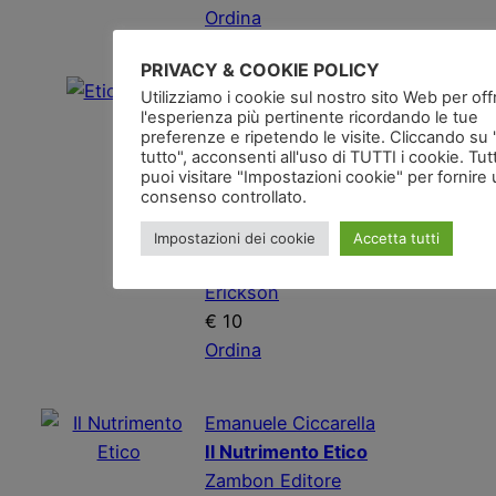
Ordina
PRIVACY & COOKIE POLICY
Michela Marzano
Utilizziamo i cookie sul nostro sito Web per offri
l'esperienza più pertinente ricordando le tue
Etica Oggi
preferenze e ripetendo le visite. Cliccando su
Fecondazione eterologa,
tutto", acconsenti all'uso di TUTTI i cookie. Tut
«guerra giusta», nuova
puoi visitare "Impostazioni cookie" per fornire
consenso controllato.
morale sessuale e altre
grandi questioni
Impostazioni dei cookie
Accetta tutti
contemporanee
Erickson
€ 10
Ordina
Emanuele Ciccarella
Il Nutrimento Etico
Zambon Editore