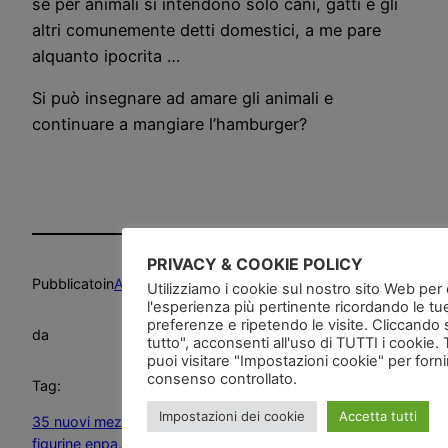
se per animali si intendono solo cani, gatti e gli
altri comunemente detti domestici, a me pare
alquanto ipocrita …
Si può insegnare ad amare gli animali e
continuare a mangiare l’hamburger?
PRIVACY & COOKIE POLICY
Pubblicato
in
Animali
, 
Deliri
, 
Etica
, 
News and go
Utilizziamo i cookie sul nostro sito Web per of
l'esperienza più pertinente ricordando le tu
preferenze e ripetendo le visite. Cliccando 
da
tutto", acconsenti all'uso di TUTTI i cookie. 
puoi visitare "Impostazioni cookie" per forn
consenso controllato.
Tag:
Impostazioni dei cookie
Accetta tutti
35 nuovi mezzi per il soccorso degli animali
, 
album
figurine enpa
, 
Amici Cucciolotti 2015
, 
Amici Cucciolotti e