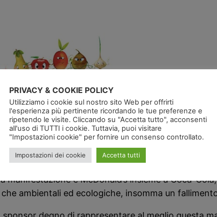
PRIVACY & COOKIE POLICY
Utilizziamo i cookie sul nostro sito Web per offrirti
l'esperienza più pertinente ricordando le tue preferenze e
ripetendo le visite. Cliccando su "Accetta tutto", acconsenti
a poi lo sponsor ufficiale è McDonald’s …
all'uso di TUTTI i cookie. Tuttavia, puoi visitare
"Impostazioni cookie" per fornire un consenso controllato.
bellezze e dell’arte italiana comprese le produzioni en
Impostazioni dei cookie
Accetta tutti
mondo, è un evento nel quale il prodotto italiano è c
della manifestazione è McDonald’s insieme a Coca-Cola,
 che ambientali ed ecologiche, insomma un fallimento s
 uno sponsor degno di rappresentare al meglio questa 