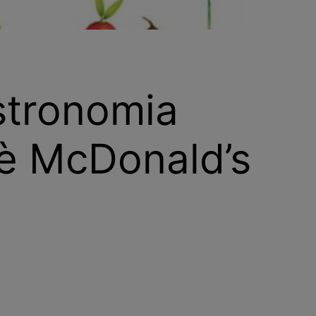
astronomia
e è McDonald’s