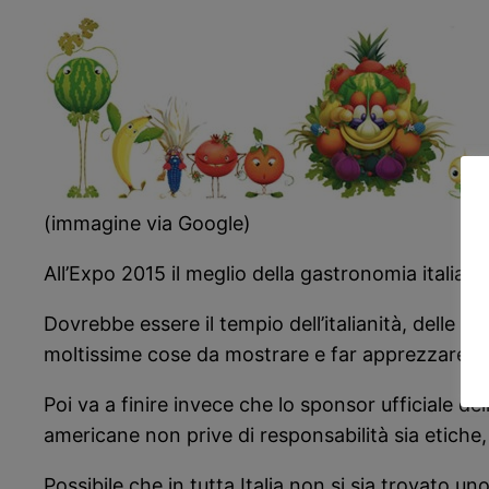
(immagine via Google)
All’Expo 2015 il meglio della gastronomia italian
Dovrebbe essere il tempio dell’italianità, delle 
moltissime cose da mostrare e far apprezzare al 
Poi va a finire invece che lo sponsor ufficiale 
americane non prive di responsabilità sia etiche,
Possibile che in tutta Italia non si sia trovato