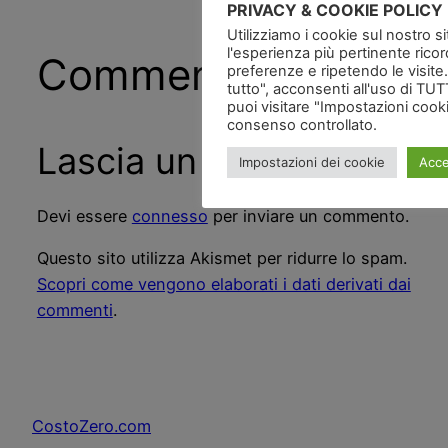
PRIVACY & COOKIE POLICY
Utilizziamo i cookie sul nostro si
l'esperienza più pertinente rico
Commenti
preferenze e ripetendo le visite
tutto", acconsenti all'uso di TUTT
puoi visitare "Impostazioni cook
consenso controllato.
Lascia un commento
Impostazioni dei cookie
Acce
Devi essere
connesso
per inviare un commento.
Questo sito utilizza Akismet per ridurre lo spam.
Scopri come vengono elaborati i dati derivati dai
commenti
.
CostoZero.com