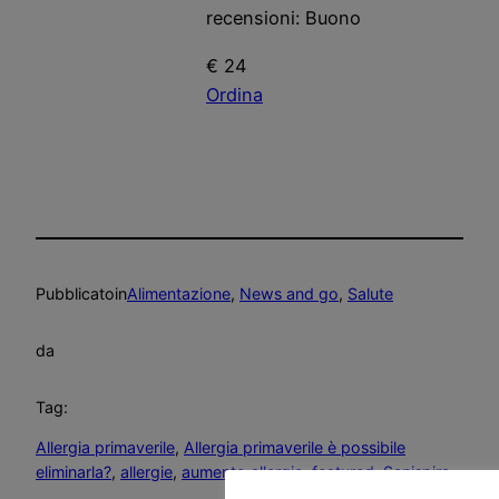
€ 24
Ordina
Pubblicato
in
Alimentazione
, 
News and go
, 
Salute
da
Tag:
Allergia primaverile
, 
Allergia primaverile è possibile
eliminarla?
, 
allergie
, 
aumento allergie
, 
featured
, 
Sanispira