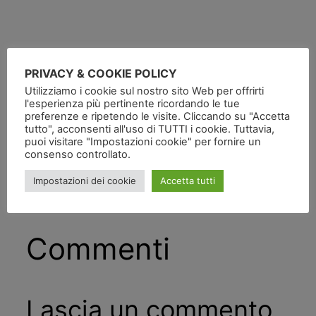
PRIVACY & COOKIE POLICY
Utilizziamo i cookie sul nostro sito Web per offrirti
Pubblicato
in
l'esperienza più pertinente ricordando le tue
preferenze e ripetendo le visite. Cliccando su "Accetta
tutto", acconsenti all'uso di TUTTI i cookie. Tuttavia,
da
puoi visitare "Impostazioni cookie" per fornire un
consenso controllato.
Tag:
Impostazioni dei cookie
Accetta tutti
Commenti
Lascia un commento