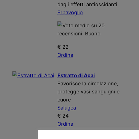
dagli effetti antiossidanti
Erbavoglio
€ 22
Ordina
Estratto di Acai
Favorisce la circolazione,
protegge vasi sanguigni e
cuore
Salugea
€ 24
Ordina