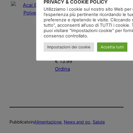
PRIVACY & COOKIE POLICY
Acai Bio – Polvere
Utilizziamo i cookie sul nostro sito Web per of
Aumenta il metabolismo,
l'esperienza più pertinente ricordando le tu
preferenze e ripetendo le visite. Cliccando 
aiuta il colesterolo cattivo
tutto", acconsenti all'uso di TUTTI i cookie. 
Acai
puoi visitare "Impostazioni cookie" per forn
consenso controllato.
Impostazioni dei cookie
Accetta tutti
€ 13.99
Ordina
Pubblicato
in
Alimentazione
, 
News and go
, 
Salute