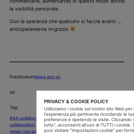
commentarle, aumentando in questo modo anche
la visibilità personale.
Con la speranza che qualcuno si faccia avanti …
anticipatamente ringrazio
Pubblicato
in
News and go
da
PRIVACY & COOKIE POLICY
Tag:
Utilizziamo i cookie sul nostro sito Web per of
l'esperienza più pertinente ricordando le tu
AAA collaboratori vegan cercasi
, 
appassionati
, 
blogger
, 
preferenze e ripetendo le visite. Cliccando 
collaboratori
, 
collaboratori vivi vegan
, 
writer
, 
writer vivi
tutto", acconsenti all'uso di TUTTI i cookie. 
puoi visitare "Impostazioni cookie" per forn
vegan cercasi