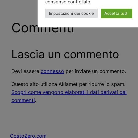
consenso controllato.
Impostazioni dei cookie
Accetta tutti
Commenti
Lascia un commento
Devi essere
connesso
per inviare un commento.
Questo sito utilizza Akismet per ridurre lo spam.
Scopri come vengono elaborati i dati derivati dai
commenti
.
CostoZero.com