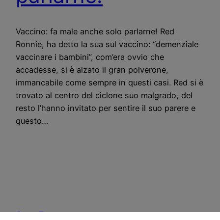
Vaccino: fa male anche solo parlarne! Red
Ronnie, ha detto la sua sul vaccino: “demenziale
vaccinare i bambini”, com’era ovvio che
accadesse, si è alzato il gran polverone,
immancabile come sempre in questi casi. Red si è
trovato al centro del ciclone suo malgrado, del
resto l’hanno invitato per sentire il suo parere e
questo…
CostoZero.com