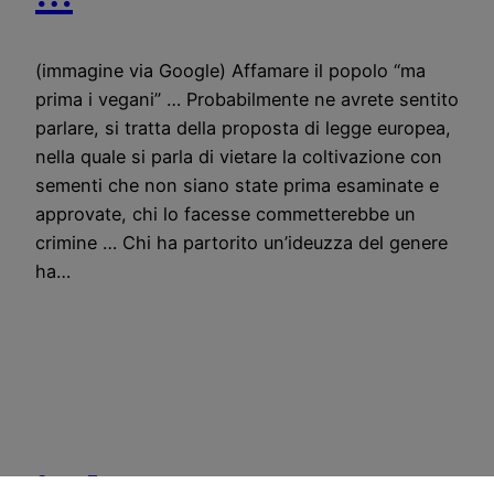
(immagine via Google) Affamare il popolo “ma
prima i vegani” … Probabilmente ne avrete sentito
parlare, si tratta della proposta di legge europea,
nella quale si parla di vietare la coltivazione con
sementi che non siano state prima esaminate e
approvate, chi lo facesse commetterebbe un
crimine … Chi ha partorito un’ideuzza del genere
ha…
CostoZero.com