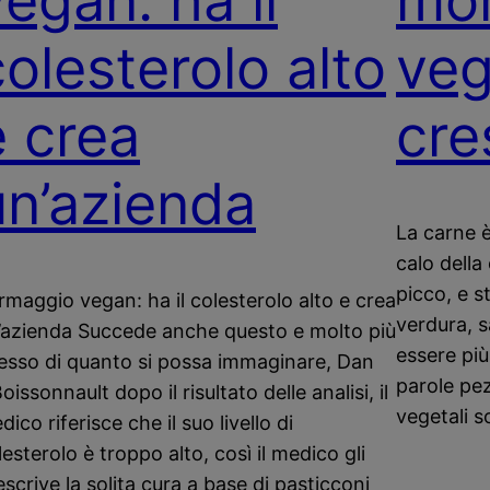
vegan: ha il
mor
colesterolo alto
veg
e crea
cre
un’azienda
La carne è
calo dell
picco, e s
rmaggio vegan: ha il colesterolo alto e crea
verdura, 
’azienda Succede anche questo e molto più
essere più 
esso di quanto si possa immaginare, Dan
parole pez
oissonnault dopo il risultato delle analisi, il
vegetali s
ico riferisce che il suo livello di
lesterolo è troppo alto, così il medico gli
escrive la solita cura a base di pasticconi