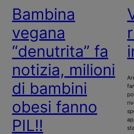
Bambina
vegana
r
“denutrita” fa
notizia, milioni
Ar
di bambini
fa
po
obesi fanno
ri
sp
PIL!!
ap
st