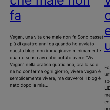
che male non
fa
Vegan, una vita che male non fa Sono passati
più di quattro anni da quando ho avviato
questo blog, non immaginavo minimamente
quanto senso avrebbe potuto avere “Vivi
Vegan” nella pratica quotidiana, ora lo so e
Fo
ne ho conferma ogni giorno, vivere vegan è
un
semplicemente vivere, ma davvero! Il blog è
sp
nato dopo la mia…
LiB
med
co
pr