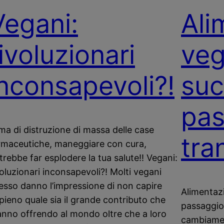
Vegani:
Ali
ivoluzionari
veg
inconsapevoli?!
suc
pas
ma di distruzione di massa delle case
tra
rmaceutiche, maneggiare con cura,
trebbe far esplodere la tua salute!! Vegani:
voluzionari inconsapevoli?! Molti vegani
esso danno l’impressione di non capire
Alimentaz
pieno quale sia il grande contributo che
passaggio 
anno offrendo al mondo oltre che a loro
cambiamen