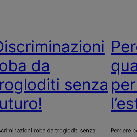
Discriminazioni
Per
roba da
qua
trogloditi senza
per
uturo!
l’e
scriminazioni roba da trogloditi senza
Perdere pe