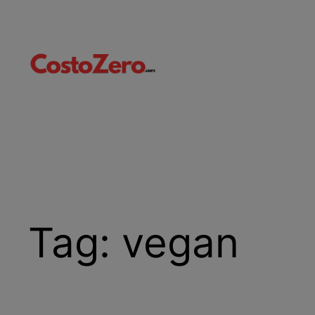
Vai
al
contenuto
Tag:
vegan