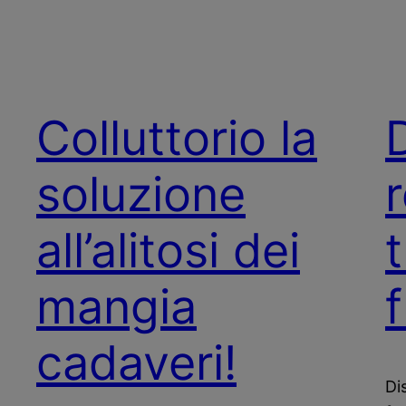
Colluttorio la
soluzione
all’alitosi dei
mangia
f
cadaveri!
Di