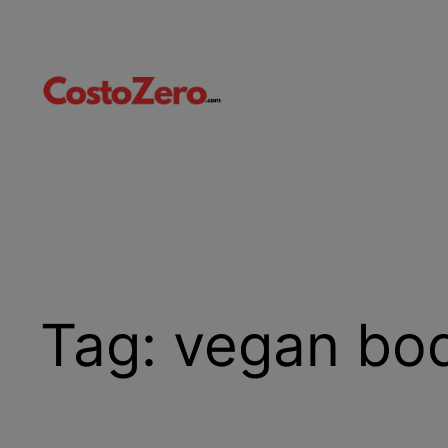
Vai
al
contenuto
Tag:
vegan bod