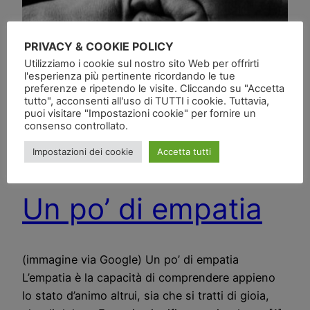
PRIVACY & COOKIE POLICY
Utilizziamo i cookie sul nostro sito Web per offrirti
l'esperienza più pertinente ricordando le tue
preferenze e ripetendo le visite. Cliccando su "Accetta
tutto", acconsenti all'uso di TUTTI i cookie. Tuttavia,
puoi visitare "Impostazioni cookie" per fornire un
consenso controllato.
Impostazioni dei cookie
Accetta tutti
Un po’ di empatia
(immagine via Google) Un po’ di empatia
L’empatia è la capacità di comprendere appieno
lo stato d’animo altrui, sia che si tratti di gioia,