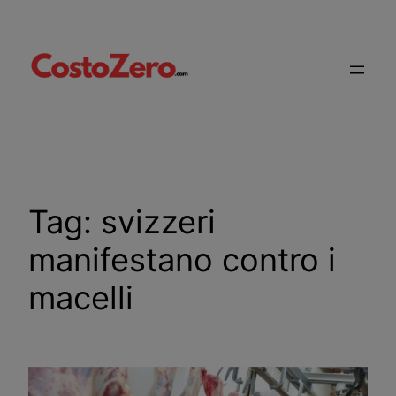
Vai
al
contenuto
Tag:
svizzeri
manifestano contro i
macelli