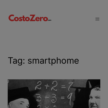
Vai
al
contenuto
Tag:
smartphome