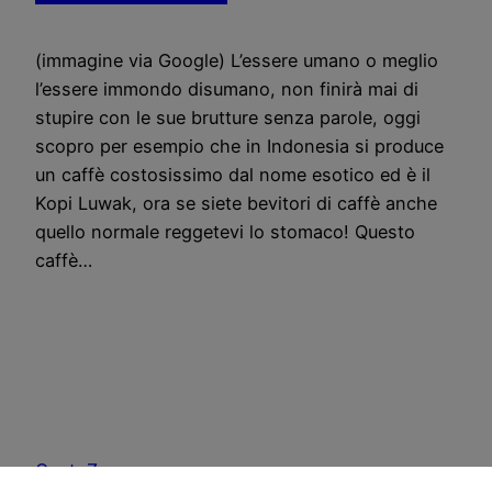
(immagine via Google) L’essere umano o meglio
l’essere immondo disumano, non finirà mai di
stupire con le sue brutture senza parole, oggi
scopro per esempio che in Indonesia si produce
un caffè costosissimo dal nome esotico ed è il
Kopi Luwak, ora se siete bevitori di caffè anche
quello normale reggetevi lo stomaco! Questo
caffè…
CostoZero.com