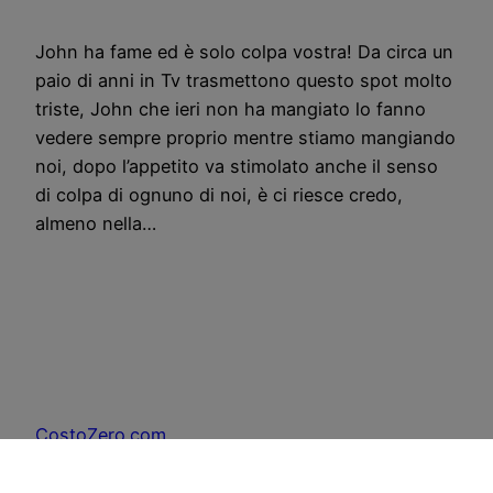
John ha fame ed è solo colpa vostra! Da circa un
paio di anni in Tv trasmettono questo spot molto
triste, John che ieri non ha mangiato lo fanno
vedere sempre proprio mentre stiamo mangiando
noi, dopo l’appetito va stimolato anche il senso
di colpa di ognuno di noi, è ci riesce credo,
almeno nella…
CostoZero.com