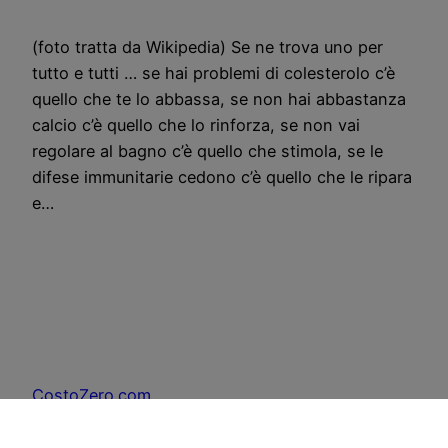
(foto tratta da Wikipedia) Se ne trova uno per
tutto e tutti … se hai problemi di colesterolo c’è
quello che te lo abbassa, se non hai abbastanza
calcio c’è quello che lo rinforza, se non vai
regolare al bagno c’è quello che stimola, se le
difese immunitarie cedono c’è quello che le ripara
e…
CostoZero.com