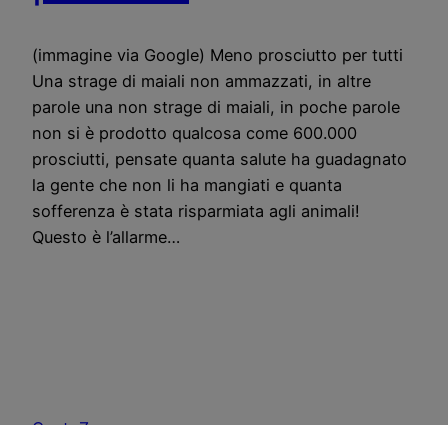
(immagine via Google) Meno prosciutto per tutti
Una strage di maiali non ammazzati, in altre
parole una non strage di maiali, in poche parole
non si è prodotto qualcosa come 600.000
prosciutti, pensate quanta salute ha guadagnato
la gente che non li ha mangiati e quanta
sofferenza è stata risparmiata agli animali!
Questo è l’allarme…
CostoZero.com