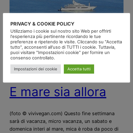
PRIVACY & COOKIE POLICY
Utilizziamo i cookie sul nostro sito Web per offrirti
l'esperienza più pertinente ricordando le tue
preferenze e ripetendo le visite. Cliccando su "Accetta
tutto", acconsenti all'uso di TUTTI i cookie. Tuttavia,
puoi visitare "Impostazioni cookie" per fornire un
consenso controllato.
Impostazioni dei cookie
Accetta tutti
E mare sia allora
(foto © vivivegan.com) Questo fine settimana
sarà di vacanza, micro vacanza, un sabato e
domenica interi al mare, mica è roba da poco di