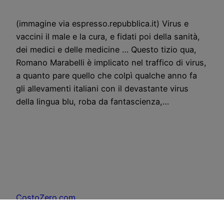
(immagine via espresso.repubblica.it) Virus e
vaccini il male e la cura, e fidati poi della sanità,
dei medici e delle medicine … Questo tizio qua,
Romano Marabelli è implicato nel traffico di virus,
a quanto pare quello che colpì qualche anno fa
gli allevamenti italiani con il devastante virus
della lingua blu, roba da fantascienza,…
CostoZero.com