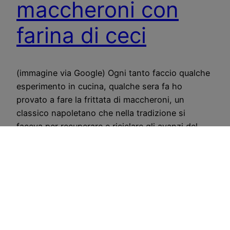
maccheroni con
farina di ceci
(immagine via Google) Ogni tanto faccio qualche
esperimento in cucina, qualche sera fa ho
provato a fare la frittata di maccheroni, un
classico napoletano che nella tradizione si
faceva per recuperare e riciclare gli avanzi del
pranzo, io l’ho fatta appositamente, giusto per
fare questo piccolo esperimento. Ho
semplicemente sostituito le uova con la farina…