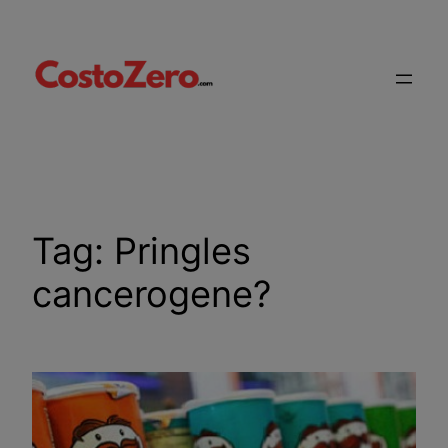
Vai
al
contenuto
Tag:
Pringles
cancerogene?