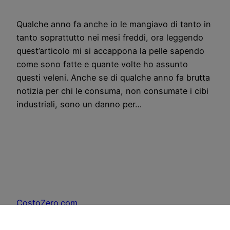
Qualche anno fa anche io le mangiavo di tanto in
tanto soprattutto nei mesi freddi, ora leggendo
quest’articolo mi si accappona la pelle sapendo
come sono fatte e quante volte ho assunto
questi veleni. Anche se di qualche anno fa brutta
notizia per chi le consuma, non consumate i cibi
industriali, sono un danno per…
CostoZero.com