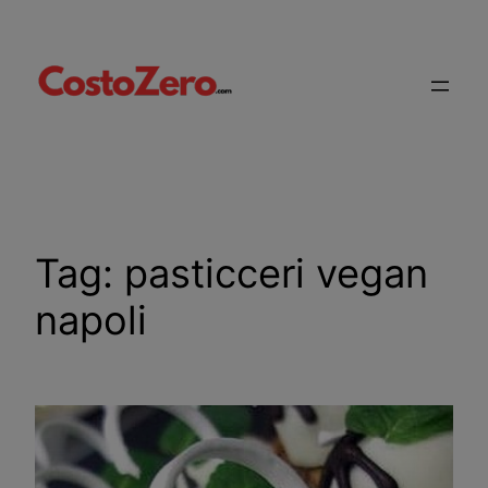
Vai
al
contenuto
Tag:
pasticceri vegan
napoli