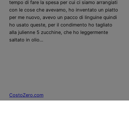
tempo di fare la spesa per cui ci siamo arrangiati
con le cose che avevamo, ho inventato un piatto
per me nuovo, avevo un pacco di linguine quindi
ho usato queste, per il condimento ho tagliato
alla julienne 5 zucchine, che ho leggermente
saltato in olio…
CostoZero.com
Copyright © 1998 –
Disclaimer
–
Sitemap