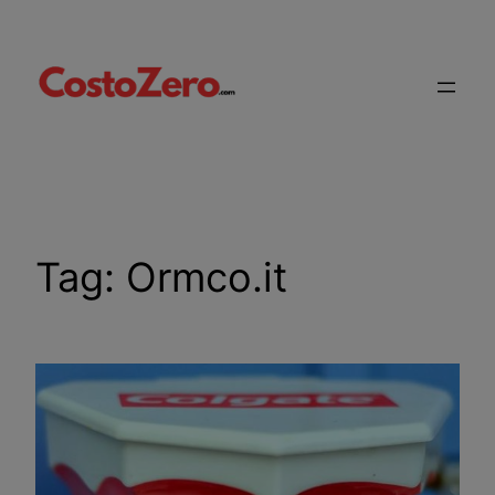
Vai
al
contenuto
Tag:
Ormco.it