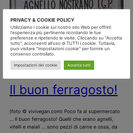
PRIVACY & COOKIE POLICY
Utilizziamo i cookie sul nostro sito Web per offrirti
l'esperienza più pertinente ricordando le tue
preferenze e ripetendo le visite. Cliccando su "Accetta
tutto", acconsenti all'uso di TUTTI i cookie. Tuttavia,
puoi visitare "Impostazioni cookie" per fornire un
consenso controllato.
Impostazioni dei cookie
Accetta tutti
Il buon ferragosto!
(foto © vivivegan.com) Poco fa al supermercato
… Il buon ferragosto! Quelli che erano agnelli,
vitelli e maiali … sono pezzi di carne e ossa, da