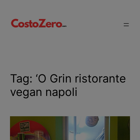
Vai
al
contenuto
Tag:
‘O Grin ristorante
vegan napoli