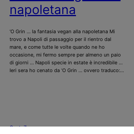
napoletana
‘O Grin … la fantasia vegan alla napoletana Mi
trovo a Napoli di passaggio per il rientro dal
mare, e come tutte le volte quando ne ho
occasione, mi fermo sempre per almeno un paio
di giorni … Napoli specie in estate è incredibile …
Ieri sera ho cenato da ‘O Grin … ovvero traduco:…
CostoZero.com