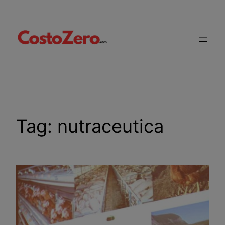
Vai
al
contenuto
Tag:
nutraceutica