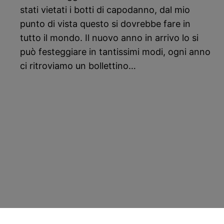
stati vietati i botti di capodanno, dal mio
punto di vista questo si dovrebbe fare in
tutto il mondo. Il nuovo anno in arrivo lo si
può festeggiare in tantissimi modi, ogni anno
ci ritroviamo un bollettino…
CostoZero.com