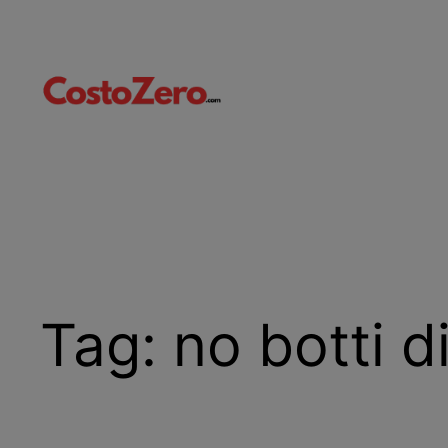
Vai
al
contenuto
Tag:
no botti d